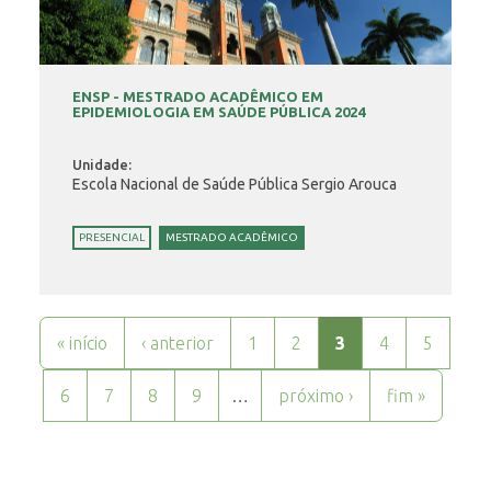
ENSP - MESTRADO ACADÊMICO EM
EPIDEMIOLOGIA EM SAÚDE PÚBLICA 2024
Unidade:
Escola Nacional de Saúde Pública Sergio Arouca
PRESENCIAL
MESTRADO ACADÊMICO
Páginas
« início
‹ anterior
1
2
3
4
5
6
7
8
9
…
próximo ›
fim »