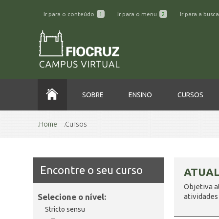
Ir para o conteúdo
1
Ir para o menu
2
Ir para a busc
SOBRE
ENSINO
CURSOS
Home
Cursos
Encontre o seu curso
ATUAL
Objetiva a
Selecione o nível:
atividades
Stricto sensu