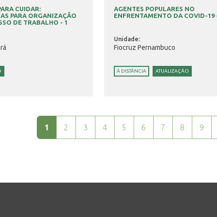
ARA CUIDAR:
AGENTES POPULARES NO
IAS PARA ORGANIZAÇÃO
ENFRENTAMENTO DA COVID-19 -
SO DE TRABALHO - 1
Unidade:
rá
Fiocruz Pernambuco
O
À DISTÂNCIA
ATUALIZAÇÃO
1
2
3
4
5
6
7
8
9