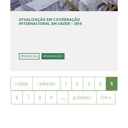
ATUALIZAÇÃO EM COOPERAÇÃO
INTERNACIONAL EM SAÚDE - 2016
PRESENCIAL
ATUALIZAÇÃO
Páginas
« início
‹ anterior
1
2
3
4
5
6
7
8
9
…
próximo ›
fim »