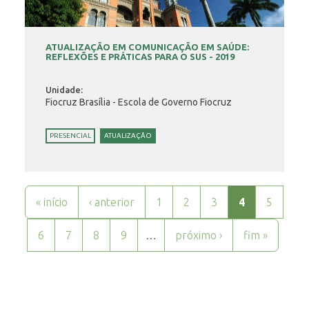
ATUALIZAÇÃO EM COMUNICAÇÃO EM SAÚDE:
REFLEXÕES E PRÁTICAS PARA O SUS - 2019
Unidade:
Fiocruz Brasília - Escola de Governo Fiocruz
PRESENCIAL
ATUALIZAÇÃO
Páginas
« início
‹ anterior
1
2
3
4
5
6
7
8
9
…
próximo ›
fim »