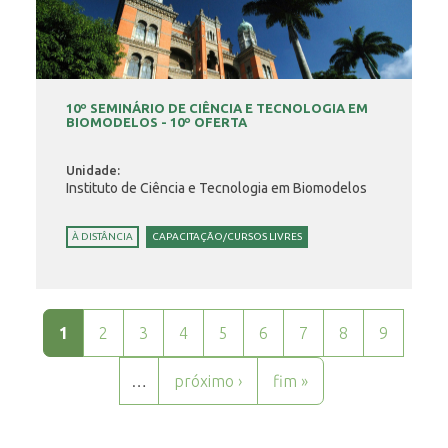
10º SEMINÁRIO DE CIÊNCIA E TECNOLOGIA EM
BIOMODELOS - 10º OFERTA
Unidade:
Instituto de Ciência e Tecnologia em Biomodelos
À DISTÂNCIA
CAPACITAÇÃO/CURSOS LIVRES
Páginas
1
2
3
4
5
6
7
8
9
…
próximo ›
fim »