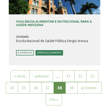
VIGILÂNCIA ALIMENTAR E NUTRICIONAL PARA A
SAÚDE INDÍGENA
Unidade:
Escola Nacional de Saúde Pública Sergio Arouca
À DISTÂNCIA
APERFEIÇOAMENTO
Páginas
« início
‹ anterior
…
31
32
33
34
35
36
37
38
39
próximo ›
fim »