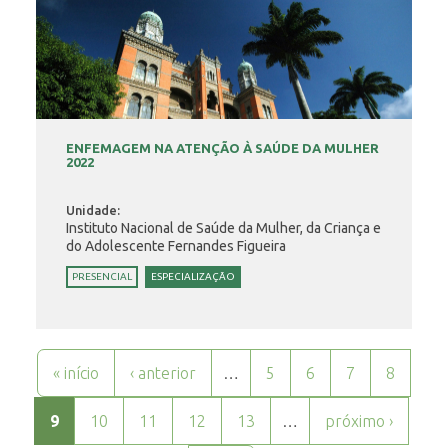
ENFEMAGEM NA ATENÇÃO À SAÚDE DA MULHER
2022
Unidade:
Instituto Nacional de Saúde da Mulher, da Criança e
do Adolescente Fernandes Figueira
PRESENCIAL
ESPECIALIZAÇÃO
Páginas
« início
‹ anterior
…
5
6
7
8
9
10
11
12
13
…
próximo ›