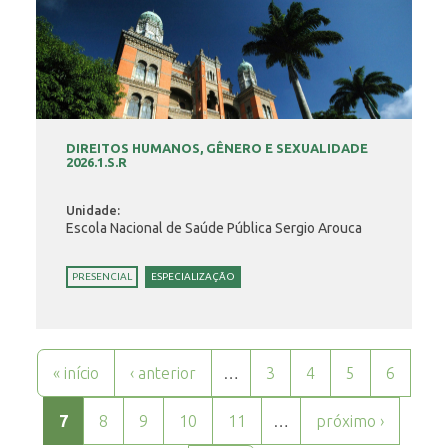
DIREITOS HUMANOS, GÊNERO E SEXUALIDADE
2026.1.S.R
Unidade:
Escola Nacional de Saúde Pública Sergio Arouca
PRESENCIAL
ESPECIALIZAÇÃO
Páginas
« início
‹ anterior
…
3
4
5
6
7
8
9
10
11
…
próximo ›