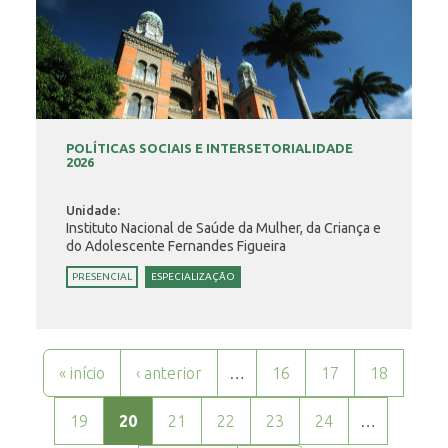
POLÍTICAS SOCIAIS E INTERSETORIALIDADE
2026
Unidade:
Instituto Nacional de Saúde da Mulher, da Criança e
do Adolescente Fernandes Figueira
PRESENCIAL
ESPECIALIZAÇÃO
Páginas
« início
‹ anterior
…
16
17
18
19
20
21
22
23
24
…