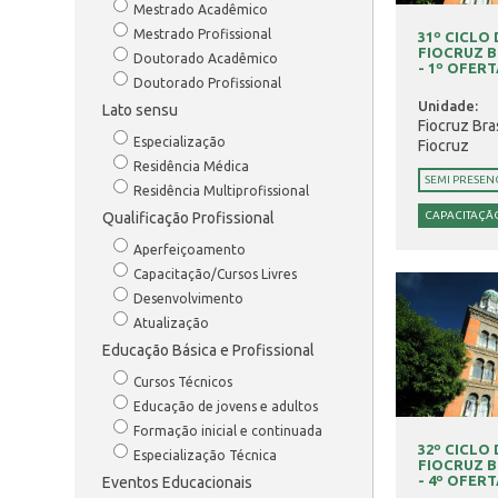
Mestrado Acadêmico
Mestrado Profissional
31º CICLO
FIOCRUZ BR
Doutorado Acadêmico
- 1º OFERTA
Doutorado Profissional
Unidade:
Lato sensu
Fiocruz Bra
Especialização
Fiocruz
Residência Médica
SEMI PRESEN
Residência Multiprofissional
Qualificação Profissional
CAPACITAÇÃO
Aperfeiçoamento
Capacitação/Cursos Livres
Desenvolvimento
Atualização
Educação Básica e Profissional
Cursos Técnicos
Educação de jovens e adultos
Formação inicial e continuada
32º CICLO
Especialização Técnica
FIOCRUZ BR
- 4º OFERTA
Eventos Educacionais