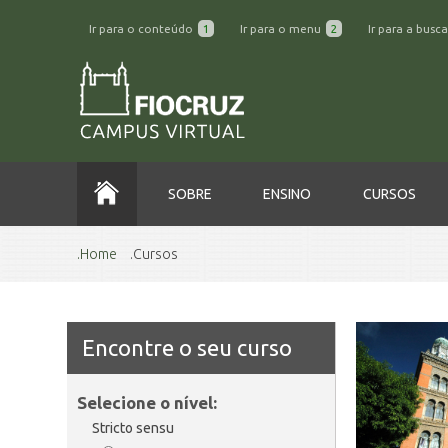
Ir para o conteúdo
1
Ir para o menu
2
Ir para a busc
SOBRE
ENSINO
CURSOS
Home
Cursos
Encontre o seu curso
Selecione o nível:
Stricto sensu