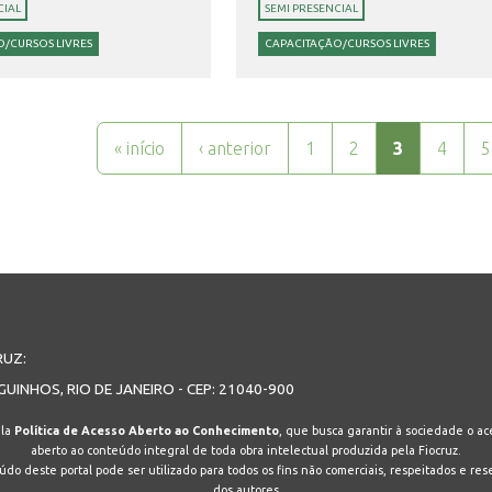
CIAL
SEMI PRESENCIAL
/CURSOS LIVRES
CAPACITAÇÃO/CURSOS LIVRES
« início
‹ anterior
1
2
3
4
5
RUZ:
GUINHOS, RIO DE JANEIRO - CEP: 21040-900
ela
Política de Acesso Aberto ao Conhecimento
, que busca garantir à sociedade o ace
aberto ao conteúdo integral de toda obra intelectual produzida pela Fiocruz.
do deste portal pode ser utilizado para todos os fins não comerciais, respeitados e res
dos autores