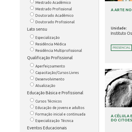
Mestrado Acadêmico
Mestrado Profissional
A ARTE NO
Doutorado Acadêmico
Doutorado Profissional
Unidade:
Lato sensu
Instituto O
Especialização
Residência Médica
PRESENCIAL
Residência Multiprofissional
Qualificação Profissional
Aperfeiçoamento
Capacitação/Cursos Livres
Desenvolvimento
Atualização
Educação Básica e Profissional
Cursos Técnicos
Educação de jovens e adultos
Formação inicial e continuada
A CÉLULA 
DO CITOE
Especialização Técnica
Eventos Educacionais