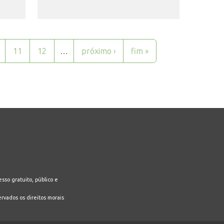
11
12
…
próximo ›
fim »
sso gratuito, público e
ervados os direitos morais