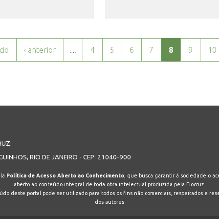
ício
‹ anterior
…
4
5
6
7
8
9
10
RUZ:
GUINHOS, RIO DE JANEIRO - CEP: 21040-900
ela
Política de Acesso Aberto ao Conhecimento
, que busca garantir à sociedade o ace
aberto ao conteúdo integral de toda obra intelectual produzida pela Fiocruz.
do deste portal pode ser utilizado para todos os fins não comerciais, respeitados e res
dos autores