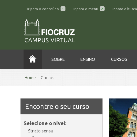
Ir para o conteúdo
1
Ir para o menu
2
Ir para a busc
SOBRE
ENSINO
CURSOS
Home
Cursos
Encontre o seu curso
Selecione o nível:
Stricto sensu