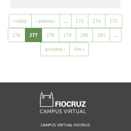
Páginas
« início
‹ anterior
…
273
274
275
276
277
278
279
280
281
…
próximo ›
fim »
CAMPUS VIRTUAL FIOCRUZ: