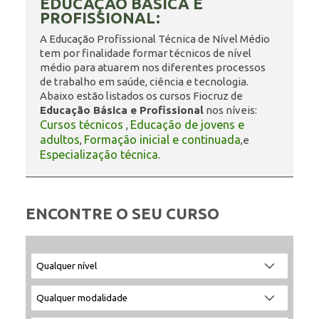
EDUCAÇÃO BÁSICA E
PROFISSIONAL:
ENSINO
A Educação Profissional Técnica de Nível Médio
tem por finalidade formar técnicos de nível
médio para atuarem nos diferentes processos
de trabalho em saúde, ciência e tecnologia.
CURSOS
Abaixo estão listados os cursos Fiocruz de
Educação Básica e Profissional
nos níveis:
Cursos técnicos
Educação de jovens e
,
adultos
Formação inicial e continuada
,
,e
PLATAFORMAS
Especialização técnica
.
DOCUMENTOS
ENCONTRE O SEU CURSO
ALUNOS
Filtrar
Filtrar
Selecione
Ordenar
por
por
a
por:
nível:
modalidade:
unidade:
DOCENTES