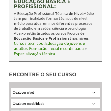
EDUCAÇÃO BÁSICA E
PROFISSIONAL:
ENSINO
A Educação Profissional Técnica de Nível Médio
tem por finalidade formar técnicos de nível
médio para atuarem nos diferentes processos
de trabalho em saúde, ciência e tecnologia.
CURSOS
Abaixo estão listados os cursos Fiocruz de
Educação Básica e Profissional
nos níveis:
Cursos técnicos
Educação de jovens e
,
adultos
Formação inicial e continuada
,
,e
PLATAFORMAS
Especialização técnica
.
DOCUMENTOS
ENCONTRE O SEU CURSO
ALUNOS
Filtrar
Filtrar
Selecione
Ordenar
por
por
a
por:
nível:
modalidade:
unidade:
DOCENTES