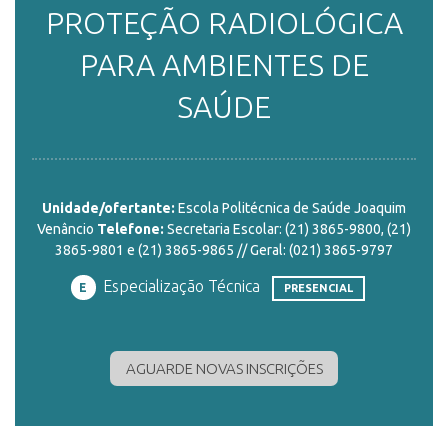
PROTEÇÃO RADIOLÓGICA
ENSINO
PARA AMBIENTES DE
SAÚDE
CURSOS
PLATAFORMAS
Unidade/ofertante:
Escola Politécnica de Saúde Joaquim
Venâncio
Telefone:
Secretaria Escolar: (21) 3865-9800, (21)
3865-9801 e (21) 3865-9865 // Geral: (021) 3865-9797
DOCUMENTOS
Especialização Técnica
E
PRESENCIAL
ALUNOS
AGUARDE NOVAS INSCRIÇÕES
DOCENTES