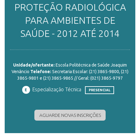
PROTEÇÃO RADIOLÓGICA
ENSINO
PARA AMBIENTES DE
SAÚDE - 2012 ATÉ 2014
CURSOS
PLATAFORMAS
Unidade/ofertante:
Escola Politécnica de Saúde Joaquim
Venâncio
Telefone:
Secretaria Escolar: (21) 3865-9800, (21)
3865-9801 e (21) 3865-9865 // Geral: (021) 3865-9797
DOCUMENTOS
Especialização Técnica
E
PRESENCIAL
ALUNOS
AGUARDE NOVAS INSCRIÇÕES
DOCENTES