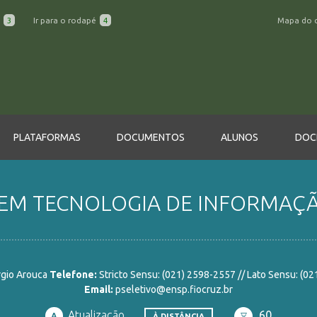
a
3
Ir para o rodapé
4
Mapa do 
PLATAFORMAS
DOCUMENTOS
ALUNOS
DOC
EM TECNOLOGIA DE INFORMAÇ
rgio Arouca
Telefone:
Stricto Sensu: (021) 2598-2557 // Lato Sensu: (0
Email:
pseletivo@ensp.fiocruz.br
Atualização
60
A
À DISTÂNCIA