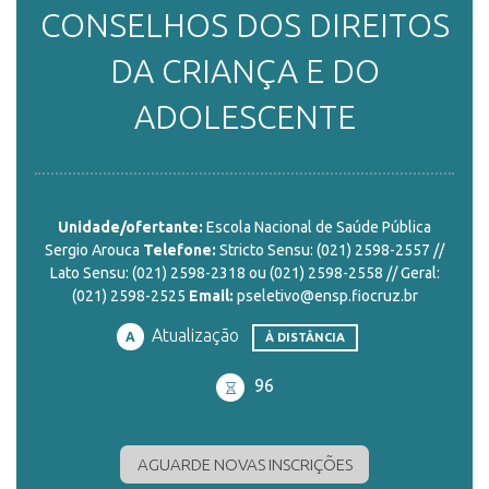
CONSELHOS DOS DIREITOS
ENSINO
DA CRIANÇA E DO
ADOLESCENTE
CURSOS
PLATAFORMAS
Unidade/ofertante:
Escola Nacional de Saúde Pública
Sergio Arouca
Telefone:
Stricto Sensu: (021) 2598-2557 //
Lato Sensu: (021) 2598-2318 ou (021) 2598-2558 // Geral:
(021) 2598-2525
Email:
pseletivo@ensp.fiocruz.br
DOCUMENTOS
Atualização
A
À DISTÂNCIA
96
ALUNOS
AGUARDE NOVAS INSCRIÇÕES
DOCENTES