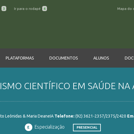
a
3
Ir para o rodapé
4
Mapa do 
PLATAFORMAS
DOCUMENTOS
ALUNOS
DOC
SMO CIENTÍFICO EM SAÚDE NA A
uto Leônidas & Maria DeaneIA
Telefone:
(92) 3621-2357/2375/2420
Ema
Especialização
E
PRESENCIAL