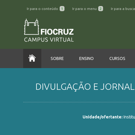
Ir para o conteúdo
1
Ir para o menu
2
Ir para a busc
SOBRE
ENSINO
CURSOS
DIVULGAÇÃO E JORNALI
Unidade/ofertante:
Instit