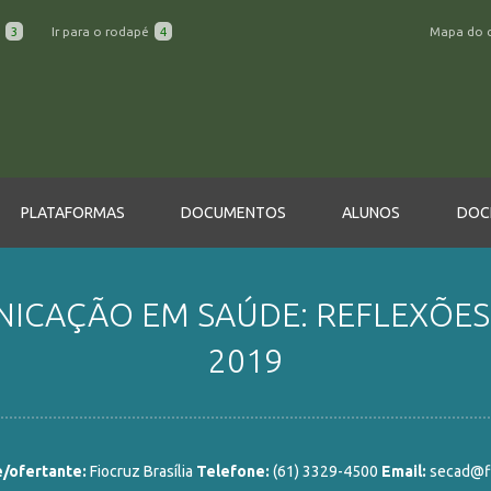
a
3
Ir para o rodapé
4
Mapa do 
PLATAFORMAS
DOCUMENTOS
ALUNOS
DOC
CAÇÃO EM SAÚDE: REFLEXÕES E
2019
/ofertante:
Fiocruz Brasília
Telefone:
(61) 3329-4500
Email:
secad@fi