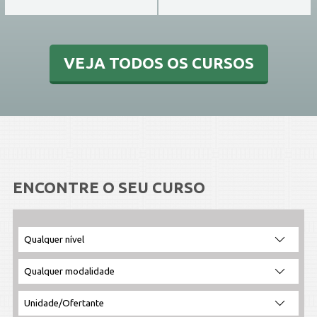
VEJA TODOS OS CURSOS
ENCONTRE O SEU CURSO
Filtrar
Filtrar
Selecione
Ordenar
por
por
a
por:
nível:
modalidade:
unidade: